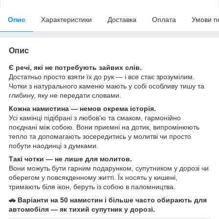
Опис
Характеристики
Доставка
Оплата
Умови п
Опис
Є речі, які не потребують зайвих слів.
Достатньо просто взяти їх до рук — і все стає зрозумілим.
Чотки з натурального каменю мають у собі особливу тишу та
глибину, яку не передати словами.
Кожна намистина — немов окрема історія.
Усі камінці підібрані з любов’ю та смаком, гармонійно
поєднані між собою. Вони приємні на дотик, випромінюють
тепло та допомагають зосередитись у молитві чи просто
побути наодинці з думками.
Такі чотки — не лише для молитов.
Вони можуть бути гарним подарунком, супутником у дорозі чи
оберегом у повсякденному житті. Їх носять у кишені,
тримають біля ікон, беруть із собою в паломництва.
🚗 Варіанти на 50 намистин і більше часто обирають для
автомобіля — як тихий супутник у дорозі.