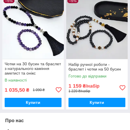
–5%
–5%
Чотки на 30 бусин та браслет
Набір ручної роботи -
з натурального каміння
браслет і чотки на 50 бусин
аметист та онікс
Готово до відправки
В наявності
1 159
₴/набір
1 035,50
₴
1 090 ₴
1 220 ₴/набір
Купити
Купити
Про нас