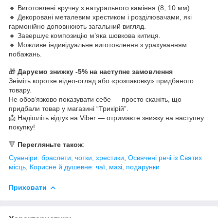
🔸 Виготовлені вручну з натурального каміння (8, 10 мм).
🔸 Декоровані металевим хрестиком і розділювачами, які
гармонійно доповнюють загальний вигляд.
🔸 Завершує композицію м’яка шовкова китиця.
🔸 Можливе індивідуальне виготовлення з урахуванням
побажань.
🎁
Даруємо знижку -5% на наступне замовлення
Зніміть коротке відео-огляд або «розпаковку» придбаного
товару.
Не обов’язково показувати себе — просто скажіть, що
придбали товар у магазині “Трикірій”.
📩 Надішліть відгук на Viber — отримаєте знижку на наступну
покупку!
🔻
Перегляньте також
:
Сувеніри: браслети, чотки, хрестики
,
Освячені речі із Святих
місць
,
Корисне й душевне: чаї, мазі, подарунки
Приховати