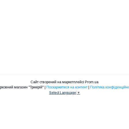
Сайт створений на маркетплейсі
Prom.ua
Церковний магазин "Трикірій" |
Поскаржитися на контент
|
Політика конфіденційно
Select Language
▼