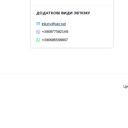
trikiriy@ukr.net
+380977582169
+380685599807