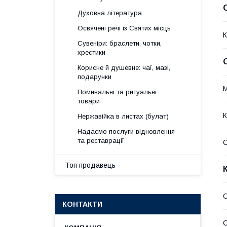
Духовна література
Освячені речі із Святих місць
К
Сувеніри: браслети, чотки,
хрестики
Корисне й душевне: чаї, мазі,
подарунки
М
Поминальні та ритуальні
товари
К
Нержавійка в листах (булат)
Надаємо послуги відновлення
та реставрації
С
Топ продавець
КОНТАКТИ
С