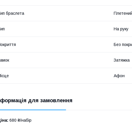
ип браслета
Плетени
ип
На руку
окриття
Без покр
амок
Затяжка
ісце
Афон
нформація для замовлення
іна:
680 ₴/набір