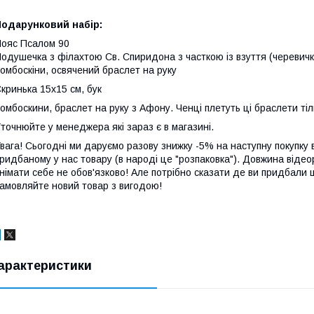
Подарунковий набір:
ояс Псалом 90
одушечка з філахтою Св. Спиридона з часткою із взуття (черевичк
омбоскіни, освячений браслет на руку
кринька 15х15 см, бук
омбоскини, браслет на руку з Афону. Ченці плетуть ці браслети тіл
точнюйте у менеджера які зараз є в магазині.
вага! Сьогодні ми даруємо разову знижку -5% на наступну покупку в
ридбаному у нас товару (в народі це "розпаковка"). Довжина відео
німати себе не обов'язково! Але потрібно сказати де ви придбали 
амовляйте новий товар з вигодою!
арактеристики