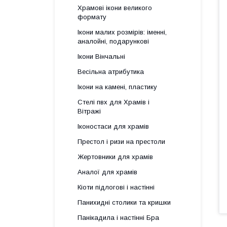
Храмові ікони великого
формату
Ікони малих розмірів: іменні,
аналойні, подарункові
Ікони Вінчальні
Весільна атрибутика
Ікони на камені, пластику
Стелі пвх для Храмів і
Вітражі
Іконостаси для храмів
Престол і ризи на престоли
Жертовники для храмів
Аналої для храмів
Кіоти підлогові і настінні
Панихидні столики та кришки
Панікадила і настінні Бра