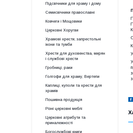
Підсвічники для храму і дому
Семисвічники православні
П
Ковчеги і Мощовики
П
К
Церковні Хоругви
С
Храмові хрести, запрестольні
ікони та тумби
К
Хрести для духовенства, мирян
У
і службові хрести
У
п
Гробниці, раки
з
Голгофи для храму, Вертепи
з
Каплиці, куполи та хрести для
храмів
Пошивна продукція
Різні церковні меблі
Х
Церковні атрибути та
приналежності
Богослужбові книги