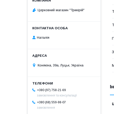
Церковний магазин "Трикірій"
Т
Т
Наталія
П
З
М
Конякіна, 39а, Луцьк, Україна
І
+380 (97) 758-21-69
замовлення та консультації
+380 (68) 559-98-07
Ц
замовлення