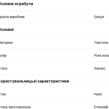
Основні атрибути
раїна виробник
Греція
Основні
атеріал
Текстиль
олір
Різні кол
тать
Унісекс
Користувальницькі характеристики
Стан
Нове
тиль виготовлення
Етнічний