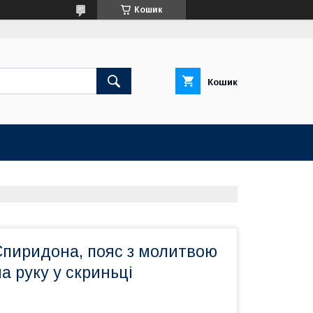
Кошик
Кошик
Спиридона, пояс з молитвою
на руку у скриньці