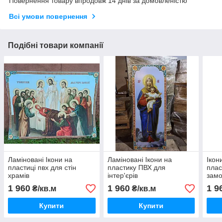
Повернення товару впродовж 14 днів за домовленістю
Всі умови повернення
Подібні товари компанії
Ламіновані Ікони на
Ламіновані Ікони на
Ікон
пластиці пвх для стін
пластику ПВХ для
плас
храмів
інтер'єрів
зам
(широкоформатний друк)
1 960
1 960
1 9
₴/кв.м
₴/кв.м
Купити
Купити