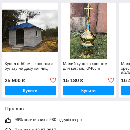
Купол d-50см з хрестом з
Малий купол з хрестом
Мали
булату на даху каплиці
для каплиці d/40cm
хрес
d/4
25 900
15 180
16 
₴
₴
Купити
Купити
Про нас
99% позитивних з 980 відгуків за рік
Працює з 13.07.2017