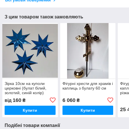
Всі умови повернення
З цим товаром також замовляють
Зірка 10см на куполи
Фігурні хрести для храмів і
Фігу
церковні (булат білий,
каплиць з булату 60 см
капл
золотий, синій колір)
різк
160
6 060
від
₴
₴
25 
Купити
Купити
Подібні товари компанії