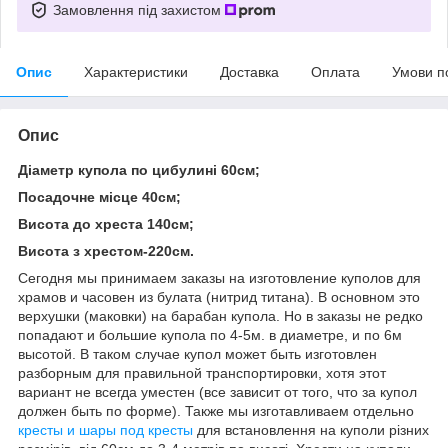
Замовлення під захистом
Опис
Характеристики
Доставка
Оплата
Умови п
Опис
Діаметр купола по цибулині 60см;
Посадочне місце 40см;
Висота до хреста 140см;
Висота з хрестом-220см.
Сегодня мы принимаем заказы на изготовление куполов для
храмов и часовен из булата (нитрид титана). В основном это
верхушки (маковки) на барабан купола. Но в заказы не редко
попадают и большие купола по 4-5м. в диаметре, и по 6м
высотой. В таком случае купол может быть изготовлен
разборным для правильной транспортировки, хотя этот
вариант не всегда уместен (все зависит от того, что за купол
должен быть по форме). Также мы изготавливаем отдельно
кресты и шары под кресты
для встановлення на куполи різних