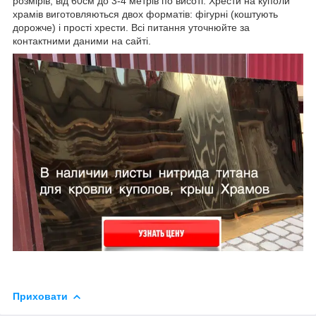
розмірів, від 60см до 3-4 метрів по висоті. Хрести на куполи
храмів виготовляються двох форматів: фігурні (коштують
дорожче) і прості хрести. Всі питання уточнюйте за
контактними даними на сайті.
Приховати