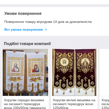
Умови повернення
Повернення товару впродовж 14 днів за домовленістю
Всі умови повернення
Подібні товари компанії
Хоругви середні вишивка
Хоругви великі вишивка на
Хору
на оксамиті термодрук
оксамиті термодрук ікони
окса
ікони 100х50см (квадратні
120х60см
120