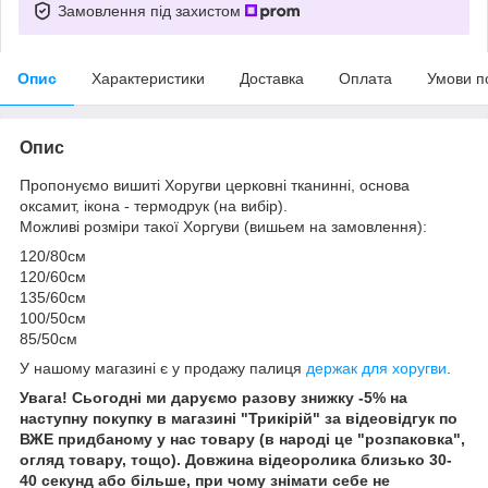
Замовлення під захистом
Опис
Характеристики
Доставка
Оплата
Умови п
Опис
Пропонуємо вишиті Хоругви церковні тканинні, основа
оксамит, ікона - термодрук (на вибір).
Можливі розміри такої Хоргуви (вишьем на замовлення):
120/80см
120/60см
135/60см
100/50см
85/50см
У нашому магазині є у продажу палиця
держак для хоругви
.
Увага! Сьогодні ми даруємо разову знижку -5% на
наступну покупку в магазині "Трикірій" за відеовідгук по
ВЖЕ придбаному у нас товару (в народі це "розпаковка",
огляд товару, тощо). Довжина відеоролика близько 30-
40 секунд або більше, при чому знімати себе не