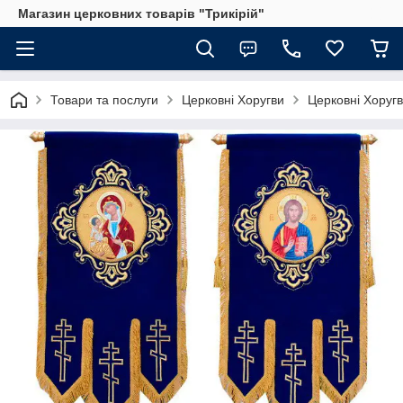
Магазин церковних товарів "Трикірій"
Товари та послуги
Церковні Хоругви
Церковні Хоругв