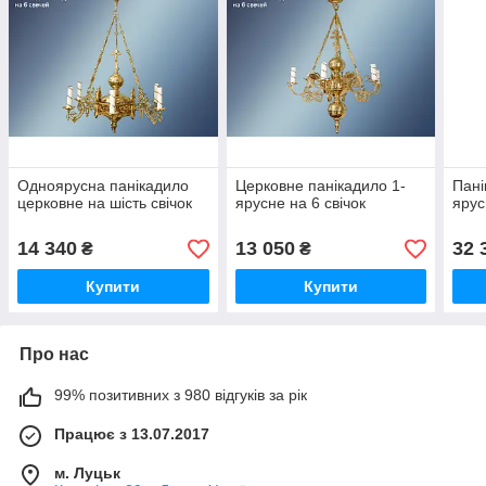
Одноярусна панікадило
Церковне панікадило 1-
Пані
церковне на шість свічок
ярусне на 6 свічок
ярус
14 340
13 050
32 
₴
₴
Купити
Купити
Про нас
99% позитивних з 980 відгуків за рік
Працює з 13.07.2017
м. Луцьк