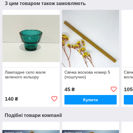
З цим товаром також замовляють
Лампадне скло мале
Свічка воскова номер 5
Свіч
зеленого кольору
(поштучно)
мол
45
105
₴
140
₴
Купити
Подібні товари компанії