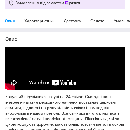
Замовлення під захистом
Опис
Характеристики
Доставка
Оплата
Умови п
Опис
Конусний підсвічник з латуні на 24 свічок. Сьогодні наш
інтернет-магазин церковного начиння поставляє церковні
свічники, підлогові на різну кількість свічок і лампад від
виробників в нашому регіоні. Все свічники виготовляються з
високоякісної латуні необхідної товщини. Підсвічники, які за
ціною коштують дорожче, мають більш товстий метал в основі
порівняно з аналогами, або при виготовленні більш