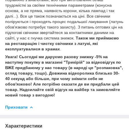
трудомісткі за своїми технічними параметрами (конусна
основа, а не пряма, наявність корони, кілька лампад і так
далі...). Все це також позначається на ціні. Все свічники
поліруються і проходять процес подальшої лакування (латунь
обов'язково потребує такого захисту). З питань оптових цін на
підлогові свічники звертайтеся за контактними даними на
сайті, у нас є гнучка система знижок.
Також ми приймаємо
на реставрацію і чистку свічники з латуні, які
експлуатувалися в храмах
.
Увага! Сьогодні ми даруємо разову знижку -5% на
наступну покупку в магазині "Трикірій" за відеовідгук по
ВЖЕ придбаному у нас товару (в народі це "розпаковка",
огляд товару, тощо). Довжина відеоролика близько 30-
40 секунд або більше, при чому знімати себе не
обов'язково! Але потрібно сказати де ви придбали цей
товар. Надсилайте свій відгук на вайбер та замовляйте
новий товар з вигодою!
Приховати
Характеристики