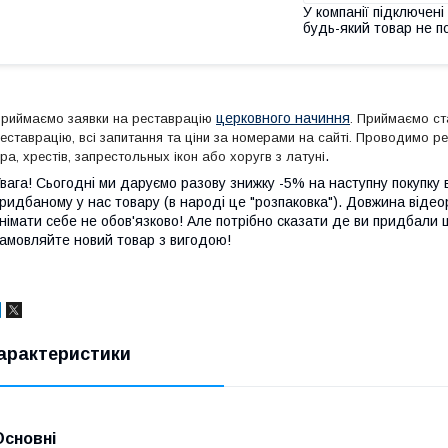
У компанії підключені
будь-який товар не п
церковного начиння
риймаємо заявки на реставрацію
. Приймаємо ста
еставрацію, всі запитання та ціни за номерами на сайті. Проводимо р
.
ра, хрестів, запрестольных ікон або хоругв з латуні
вага! Сьогодні ми даруємо разову знижку -5% на наступну покупку в
ридбаному у нас товару (в народі це "розпаковка"). Довжина відео
німати себе не обов'язково! Але потрібно сказати де ви придбали 
амовляйте новий товар з вигодою!
арактеристики
Основні