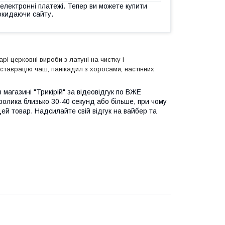
 електронні платежі. Тепер ви можете купити
окидаючи сайту.
рі церковні вироби з латуні на чистку і
еставрацію чаш, панікадил з хоросами, настінних
 магазині "Трикірій" за відеовідгук по ВЖЕ
ролика близько 30-40 секунд або більше, при чому
цей товар. Надсилайте свій відгук на вайбер та