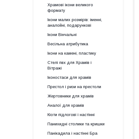
Храмові ікони великого
формату
Ікони малих розмірів: іменні,
аналойні, подарункові
Ікони Вінчальні
Весільна атрибутика
Ікони на камені, пластику
Стелі пвх для Храмів і
Вітражі
Іконостаси для храмів
Престол і ризи на престоли
Жертовники для храмів
Аналої для храмів
Кіоти підлогові і настінні
Панихидні столики та кришки
Панікадила і настінні Бра