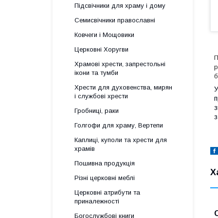
Підсвічники для храму і дому
Семисвічники православні
Ковчеги і Мощовики
Церковні Хоругви
П
Храмові хрести, запрестольні
р
ікони та тумби
б
Хрести для духовенства, мирян
У
і службові хрести
п
з
Гробниці, раки
з
Голгофи для храму, Вертепи
Каплиці, куполи та хрести для
храмів
Пошивна продукція
Х
Різні церковні меблі
Церковні атрибути та
приналежності
Богослужбові книги