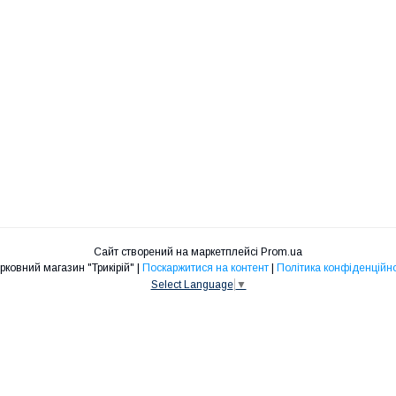
Сайт створений на маркетплейсі
Prom.ua
Церковний магазин "Трикірій" |
Поскаржитися на контент
|
Політика конфіденційно
Select Language
▼