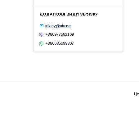
trikiriy@ukr.net
+380977582169
+380685599807