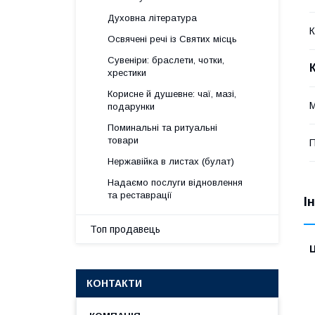
Духовна література
К
Освячені речі із Святих місць
Сувеніри: браслети, чотки,
хрестики
Корисне й душевне: чаї, мазі,
М
подарунки
Поминальні та ритуальні
товари
П
Нержавійка в листах (булат)
Надаємо послуги відновлення
та реставрації
І
Топ продавець
Ц
КОНТАКТИ