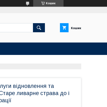
Кошик
Кошик
луги відновлення та
 Старе ливарне страва до і
рації