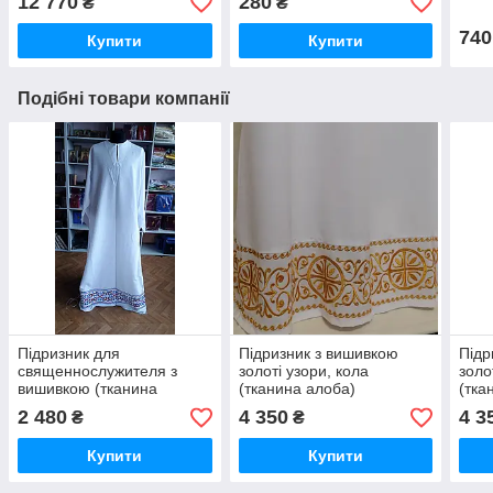
12 770
280
₴
₴
740
Купити
Купити
Подібні товари компанії
Підризник для
Підризник з вишивкою
Підр
священнослужителя з
золоті узори, кола
золо
вишивкою (тканина
(тканина алоба)
(тка
габардин)
2 480
4 350
4 3
₴
₴
Купити
Купити