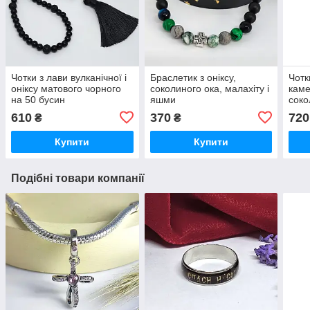
Чотки з лави вулканічної і
Браслетик з оніксу,
Чотк
оніксу матового чорного
соколиного ока, малахіту і
каме
на 50 бусин
яшми
соко
610
370
720
₴
₴
Купити
Купити
Подібні товари компанії