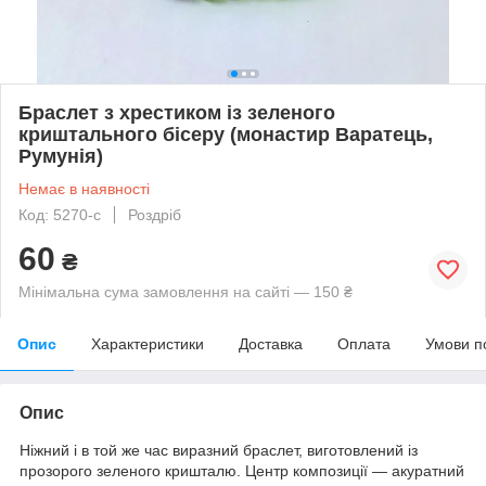
Браслет з хрестиком із зеленого
криштального бісеру (монастир Варатець,
Румунія)
Немає в наявності
Код: 5270-c
Роздріб
60
₴
Мінімальна сума замовлення на сайті — 150 ₴
Опис
Характеристики
Доставка
Оплата
Умови п
Опис
Ніжний і в той же час виразний браслет, виготовлений із
прозорого зеленого кришталю. Центр композиції — акуратний