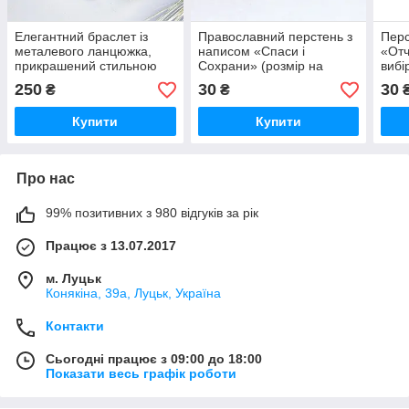
Елегантний браслет із
Православний перстень з
Перс
металевого ланцюжка,
написом «Спаси і
«Отч
прикрашений стильною
Сохрани» (розмір на
вибі
підвіскою хрестика з
вибір)
250
30
30
₴
₴
серцем
Купити
Купити
Про нас
99% позитивних з 980 відгуків за рік
Працює з 13.07.2017
м. Луцьк
Конякіна, 39а, Луцьк, Україна
Контакти
Сьогодні працює з 09:00 до 18:00
Показати весь графік роботи