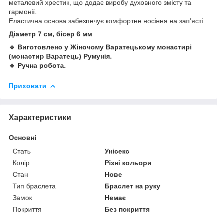
металевий хрестик, що додає виробу духовного змісту та
гармонії.
Еластична основа забезпечує комфортне носіння на зап’ясті.
Діаметр 7 см, бісер 6 мм
🔹 Виготовлено у Жіночому Варатецькому монастирі
(монастир Варатець) Румунія.
🔹 Ручна робота.
Приховати
Характеристики
Основні
Стать
Унісекс
Колір
Різні кольори
Стан
Нове
Тип браслета
Браслет на руку
Замок
Немає
Покриття
Без покриття