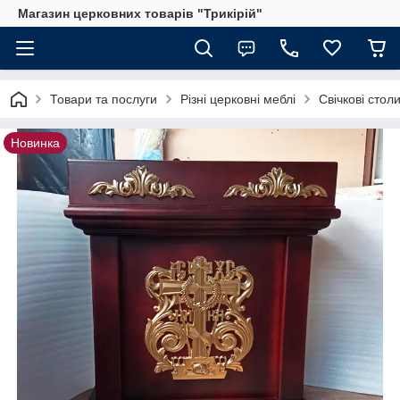
Магазин церковних товарів "Трикірій"
Товари та послуги
Різні церковні меблі
Свічкові стол
Новинка