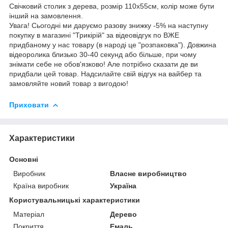
Свічковий столик з дерева, розмір 110х55см, колір може бути
інший на замовлення.
Увага! Сьогодні ми даруємо разову знижку -5% на наступну
покупку в магазині "Трикірій" за відеовідгук по ВЖЕ
придбаному у нас товару (в народі це "розпаковка"). Довжина
відеоролика близько 30-40 секунд або більше, при чому
знімати себе не обов'язково! Але потрібно сказати де ви
придбали цей товар. Надсилайте свій відгук на вайбер та
замовляйте новий товар з вигодою!
Приховати
Характеристики
Основні
Виробник
Власне виробництво
Країна виробник
Україна
Користувальницькі характеристики
Матеріал
Дерево
Покриття
Емаль