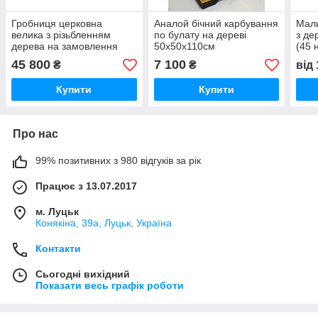
Гробниця церковна
Аналой бічний карбування
Мали
велика з різьбленням
по булату на дереві
з де
дерева на замовлення
50х50х110см
(45 
130х65см
45 800
7 100
₴
₴
від
Купити
Купити
Про нас
99% позитивних з 980 відгуків за рік
Працює з 13.07.2017
м. Луцьк
Конякіна, 39а, Луцьк, Україна
Контакти
Сьогодні вихідний
Показати весь графік роботи