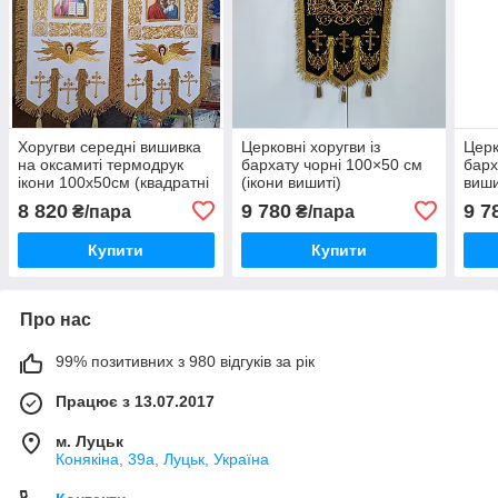
Хоругви середні вишивка
Церковні хоругви із
Церк
на оксамиті термодрук
бархату чорні 100×50 см
барх
ікони 100х50см (квадратні
(ікони вишиті)
виши
ікони)
8 820
9 780
9 7
₴/пара
₴/пара
Купити
Купити
Про нас
99% позитивних з 980 відгуків за рік
Працює з 13.07.2017
м. Луцьк
Конякіна, 39а, Луцьк, Україна