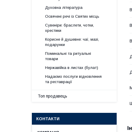
Духовна література
В
Освячені речі із Святих місць
В
Сувеніри: браслети, чотки,
хрестики
Корисне й душевне: чаї, мазі,
В
подарунки
Поминальні та ритуальні
Д
товари
Нержавійка в листах (булат)
Надаємо послуги відновлення
та реставрації
М
Топ продавець
КОНТАКТИ
І