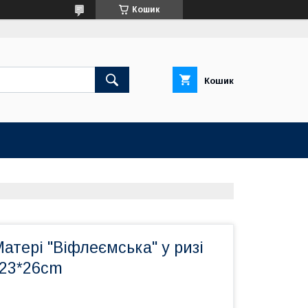
Кошик
Кошик
Матері "Віфлеємська" у ризі
 23*26cm