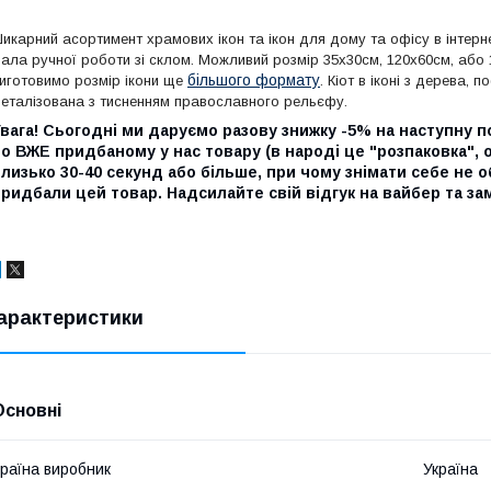
икарний асортимент храмових ікон та ікон для дому та офісу в інтерне
ала ручної роботи зі склом. Можливий розмір 35х30см, 120х60см, або 
більшого формату
иготовимо розмір ікони ще
. Кіот в іконі з дерева,
еталізована з тисненням православного рельєфу.
вага! Сьогодні ми даруємо разову знижку -5% на наступну пок
о ВЖЕ придбаному у нас товару (в народі це "розпаковка",
лизько 30-40 секунд або більше, при чому знімати себе не о
ридбали цей товар. Надсилайте свій відгук на вайбер та з
арактеристики
Основні
раїна виробник
Україна