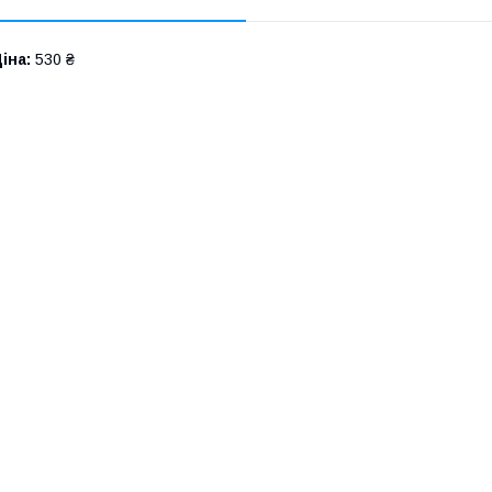
іна:
530 ₴