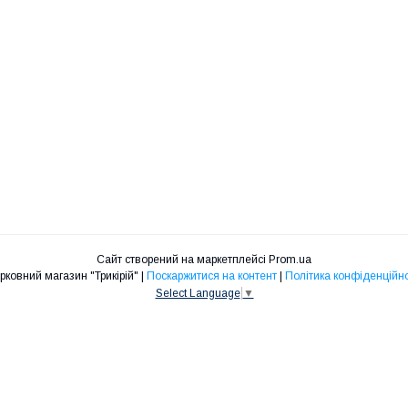
Сайт створений на маркетплейсі
Prom.ua
Церковний магазин "Трикірій" |
Поскаржитися на контент
|
Політика конфіденційно
Select Language
▼