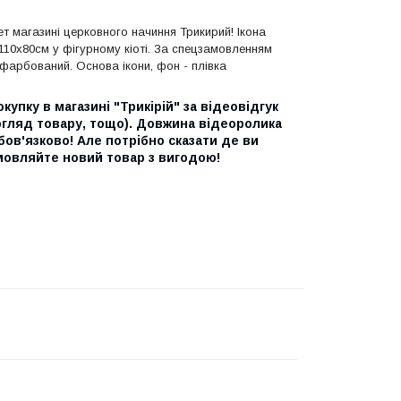
т магазині церковного начиння Трикирий! Ікона
110х80см у фігурному кіоті. За спецзамовленням
 пофарбований. Основа ікони, фон - плівка
упку в магазині "Трикірій" за відеовідгук
 огляд товару, тощо). Довжина відеоролика
бов'язково! Але потрібно сказати де ви
амовляйте новий товар з вигодою!