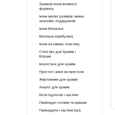
Храмові ікони великого
формату
Ікони малих розмірів: іменні,
аналойні, подарункові
Ікони Вінчальні
Весільна атрибутика
Ікони на камені, пластику
Стелі пвх для Храмів і
Вітражі
Іконостаси для храмів
Престол і ризи на престоли
Жертовники для храмів
Аналої для храмів
Кіоти підлогові і настінні
Панихидні столики та кришки
Панікадила і настінні Бра