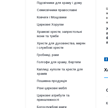
Підсвічники для храму і дому
Ш
Семисвічники православні
м
Ковчеги і Мощовики
в
м
Церковні Хоругви
У
Храмові хрести, запрестольні
п
ікони та тумби
б
п
Хрести для духовенства, мирян
і службові хрести
Гробниці, раки
Голгофи для храму, Вертепи
Х
Каплиці, куполи та хрести для
храмів
Пошивна продукція
Різні церковні меблі
Церковні атрибути та
приналежності
К
Богослужбові книги