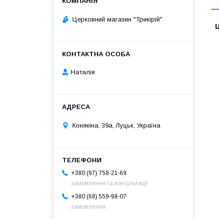
Церковний магазин "Трикірій"
Ц
Наталія
Конякіна, 39а, Луцьк, Україна
+380 (97) 758-21-69
замовлення та консультації
+380 (68) 559-98-07
замовлення