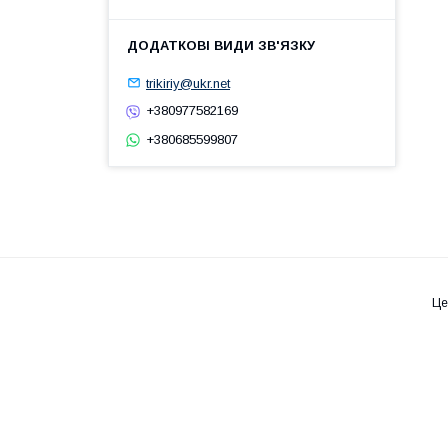
trikiriy@ukr.net
+380977582169
+380685599807