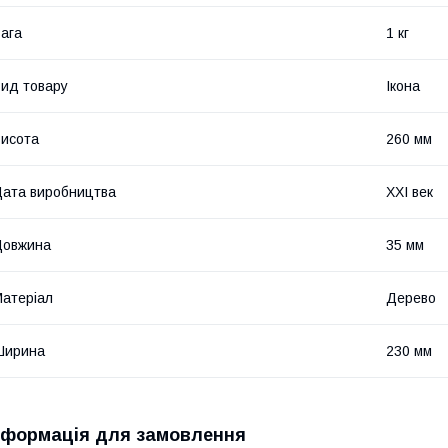
ага
1 кг
ид товару
Ікона
исота
260 мм
ата виробництва
XXI век
Довжина
35 мм
атеріал
Дерево
Ширина
230 мм
нформація для замовлення