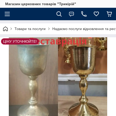
Магазин церковних товарів "Трикірій"
Товари та послуги
Надаємо послуги відновлення та рес
ЦІНУ УТОЧНЮЙТЕ!