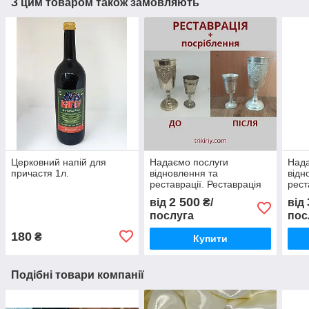
З цим товаром також замовляють
Церковний напій для
Надаємо послуги
Нада
причастя 1л.
відновлення та
відн
реставрації. Реставрація
рест
набору (покриття сріблом)
чаші
2 500
від
₴/
від
послуга
пос
180
₴
Купити
Подібні товари компанії