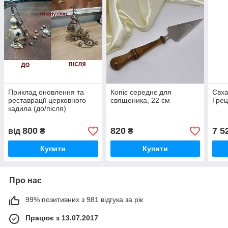
Приклад оновлення та
Копіє середнє для
Євха
реставрації церковного
священика, 22 см
Грец
кадила (до/після)
800
820
7 5
від
₴
₴
Купити
Купити
Про нас
99% позитивних з 981 відгука за рік
Працює з 13.07.2017