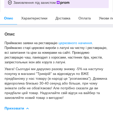
Замовлення під захистом
Опис
Характеристики
Доставка
Оплата
Умови п
Опис
церковного начиння
Приймаємо заявки на реставрацію
.
Приймаємо старі церковні вироби з латуні на чистку і реставрацію,
всі запитання та ціни за номерами на сайті. Проводимо
реставрацію чаш, панікадил з хоросами, настінних бра, хрестів,
.
запрестольных ікон або хоругв з латуні
Увага! Сьогодні ми даруємо разову знижку -5% на наступну
покупку в магазині "Трикірій" за відеовідгук по ВЖЕ
придбаному у нас товару (в народі це "розпаковка"). Довжина
відеоролика близько 30-40 секунд або більше, при чому
знімати себе не обов'язково! Але потрібно сказати де ви
придбали цей товар. Надсилайте свій відгук на вайбер та
замовляйте новий товар з вигодою!
Приховати