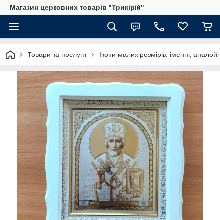
Магазин церковних товарів "Трикірій"
Товари та послуги
Ікони малих розмірів: іменні, аналойн