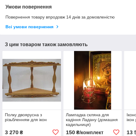
Умови повернення
Повернення товару впродовж 14 днів за домовленістю
Всі умови повернення
З цим товаром також замовляють
Полку двоярусна з
Лампадка скляна для
Ікон
різьбленням для ікон
кадіння Ладану (домашня
ікон
кадильниця)
3 270
150
13 
₴
₴/комплект