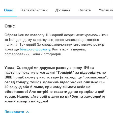
Опис
Характеристики
Доставка
Оплата
Умови п
Опис
Образи ікон по каталогу. Шикарний асортимент храмових ікон
та ікон для дому та офісу в інтернет магазині церковного
начиння Трикирий! За спецзамовленням виготовимо розмір
ікони ще
більшого формату
. Кіот в іконі з дерева,
пофарбований. Ікона - літографія.
Увага! Сьогодні ми даруємо разову знижку -5% на
наступну покупку в магазині "Трикірій" за відеовідгук по
ВЖЕ придбаному у нас товару (в народі це "розпаковка",
огляд товару, тощо). Довжина відеоролика близько 30-
40 секунд або більше, при чому знімати себе не
обов'язково! Але потрібно сказати де ви придбали цей
товар. Надсилайте свій відгук на вайбер та замовляйте
новий товар з вигодою!
Приховати