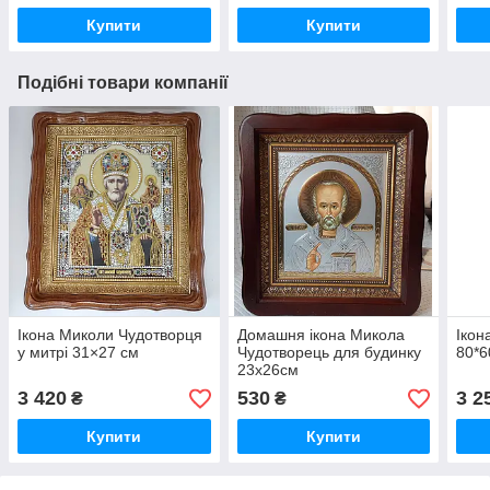
Купити
Купити
Подібні товари компанії
Ікона Миколи Чудотворця
Домашня ікона Микола
Ікон
у митрі 31×27 см
Чудотворець для будинку
80*6
23х26см
3 420
530
3 2
₴
₴
Купити
Купити