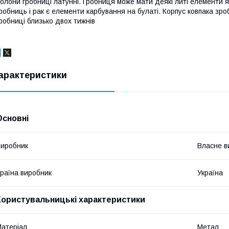
олони гробниці латунні. Гробниця може мати деякі литі елементи 
робниць і рак є елементи карбування на булаті. Корпус ковпака зр
робниці близько двох тижнів
арактеристики
Основні
иробник
Власне в
раїна виробник
Україна
Користувальницькі характеристики
атеріал
Метал