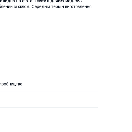
як видно на фото, також в деяких моделях
облений зі склом. Середній термін виготовлення
иробництво