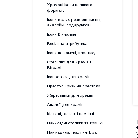
Храмові ікони великого
формату
Ікони малих розмірів: іменні,
аналойні, подарункові
Ікони Вінчальні
Весільна атрибутика
Ікони на камені, пластику
Стелі пвх для Храмів і
Вітражі
Іконостаси для храмів
Престол і ризи на престоли
Жертовники для храмів
Аналої для храмів
Кіоти підлогові і настінні
Г
Панихидні столики та кришки
н
Панікадила і настінні Бра
К