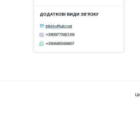
trikiriy@ukr.net
+380977582169
+380685599807