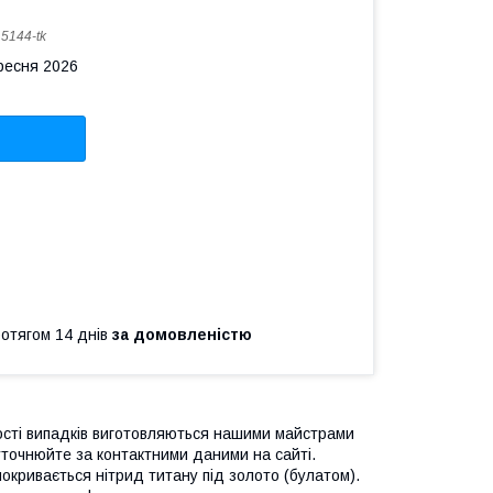
:
5144-tk
ересня 2026
ротягом 14 днів
за домовленістю
ості випадків виготовляються нашими майстрами
уточнюйте за контактними даними на сайті.
покривається нітрид титану під золото (булатом).