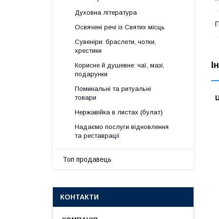
Духовна література
П
Освячені речі із Святих місць
Сувеніри: браслети, чотки,
хрестики
І
Корисне й душевне: чаї, мазі,
подарунки
Поминальні та ритуальні
Ц
товари
Нержавійка в листах (булат)
Надаємо послуги відновлення
та реставрації
Топ продавець
КОНТАКТИ