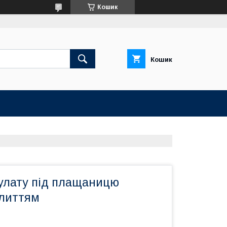
Кошик
Кошик
булату під плащаницю
 литтям