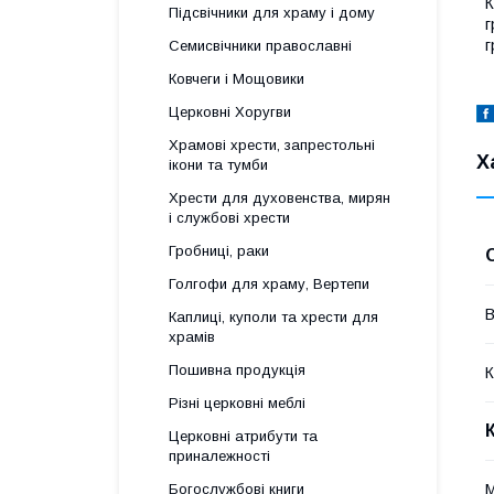
К
Підсвічники для храму і дому
г
г
Семисвічники православні
Ковчеги і Мощовики
Церковні Хоругви
Храмові хрести, запрестольні
Х
ікони та тумби
Хрести для духовенства, мирян
і службові хрести
Гробниці, раки
Голгофи для храму, Вертепи
В
Каплиці, куполи та хрести для
храмів
Пошивна продукція
К
Різні церковні меблі
Церковні атрибути та
приналежності
М
Богослужбові книги