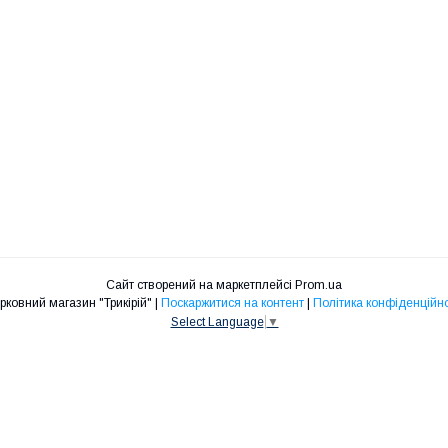
Сайт створений на маркетплейсі
Prom.ua
Церковний магазин "Трикірій" |
Поскаржитися на контент
|
Політика конфіденційно
Select Language
▼