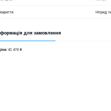
окриття
Нітрид т
нформація для замовлення
іна:
41 470 ₴