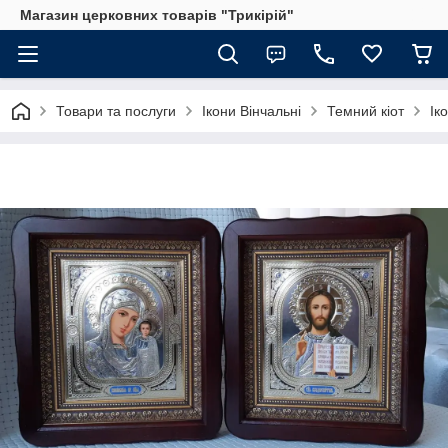
Магазин церковних товарів "Трикірій"
Товари та послуги
Ікони Вінчальні
Темний кіот
Ік