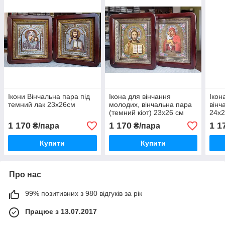
Ікони Вінчальна пара під
Ікона для вінчання
Ікон
темний лак 23х26см
молодих, вінчальна пара
вінч
(темний кіот) 23х26 см
24х
1 170
1 170
1 1
₴/пара
₴/пара
Купити
Купити
Про нас
99% позитивних з 980 відгуків за рік
Працює з 13.07.2017