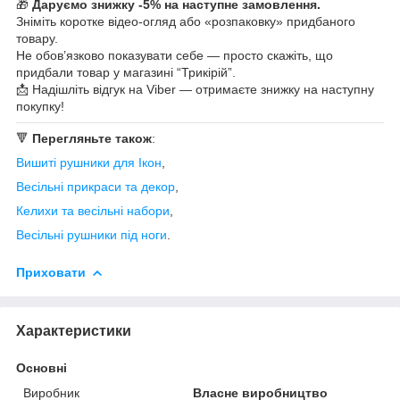
🎁
Даруємо знижку -5% на наступне замовлення.
Зніміть коротке відео-огляд або «розпаковку» придбаного
товару.
Не обов’язково показувати себе — просто скажіть, що
придбали товар у магазині “Трикірій”.
📩 Надішліть відгук на Viber — отримаєте знижку на наступну
покупку!
🔻
Перегляньте також
:
Вишиті рушники для Ікон
,
Весільні прикраси та декор
,
К
елихи та весільні набори
,
Весільні рушники під ноги
.
Приховати
Характеристики
Основні
Виробник
Власне виробництво