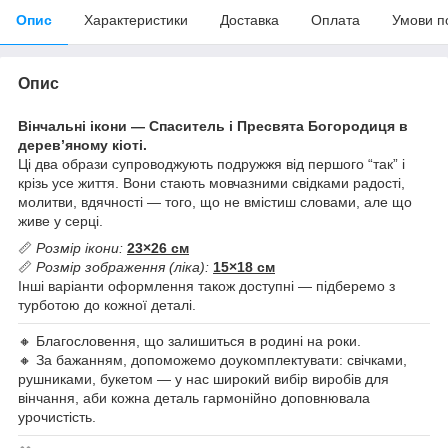
Опис
Характеристики
Доставка
Оплата
Умови п
Опис
Вінчальні ікони — Спаситель і Пресвята Богородиця в
дерев’яному кіоті.
Ці два образи супроводжують подружжя від першого “так” і
крізь усе життя. Вони стають мовчазними свідками радості,
молитви, вдячності — того, що не вмістиш словами, але що
живе у серці.
📏
Розмір ікони:
23×26 см
📏
Розмір зображення (ліка):
15×18 см
Інші варіанти оформлення також доступні — підберемо з
турботою до кожної деталі.
🔸 Благословення, що залишиться в родині на роки.
🔸 За бажанням, допоможемо доукомплектувати: свічками,
рушниками, букетом — у нас широкий вибір виробів для
вінчання, аби кожна деталь гармонійно доповнювала
урочистість.