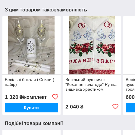
З цим товаром також замовляють
Весільні бокали і Свічки (
Весільний рушничок
Весі
набір)
"Кохання і злагоди" Ручна
цуке
вишивка хрестиком
троя
1 320
600
₴/комплект
2 040
₴
Купити
Подібні товари компанії