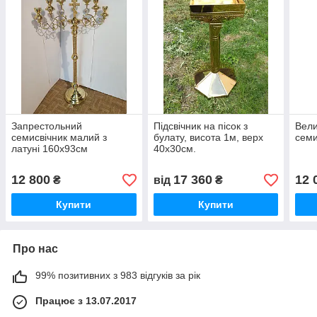
Запрестольний
Підсвічник на пісок з
Вели
семисвічник малий з
булату, висота 1м, верх
семи
латуні 160х93см
40х30см.
12 800
17 360
12 
₴
від
₴
Купити
Купити
Про нас
99% позитивних з 983 відгуків за рік
Працює з 13.07.2017