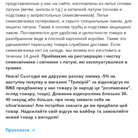
представленные у нас на сайте, изготовлены из литья сплава
латуни (ветви, ангелы и т.д.) и катанной латуни (основа и
подставка у запрестольных семисвечников). Литье
семисвечника полировано, и скрыто специальным лаком, для
защиты латуни. Также и основа трубы и подставки защищено
лаком. Поставляются для удобства и целостности товара в
разобранном виде в плотной картонной коробке. Также это
удешевляет пересылку товара службами доставки. Если
семисвечника нет на складе, мы можем его изготовить в
течении 14 дней.
Приймаємо на реставрацію і чистку
семисвічники і свічники з латуні, які експлуатувалися в
храмах.
Увага! Сьогодні ми даруємо разову знижку -5% на
наступну покупку в магазині "Трикірій" за відеовідгук по
ВЖЕ придбаному у нас товару (в народі це "розпаковка",
огляд товару, тощо). Довжина відеоролика близько 30-
40 секунд або більше, при чому знімати себе не
обов'язково! Але потрібно сказати де ви придбали цей
товар. Надсилайте свій відгук на вайбер та замовляйте
новий товар з вигодою!
Приховати