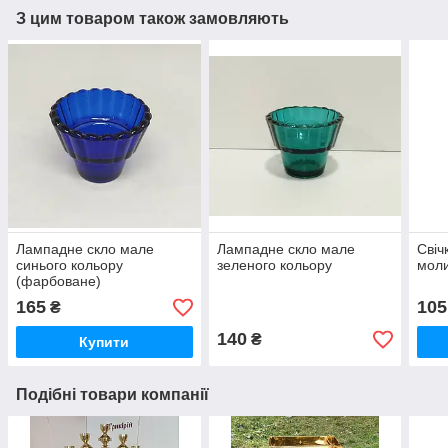
З цим товаром також замовляють
Лампадне скло мале
Лампадне скло мале
Свіч
синього кольору
зеленого кольору
мол
(фарбоване)
165
105
₴
140
₴
Купити
Подібні товари компанії