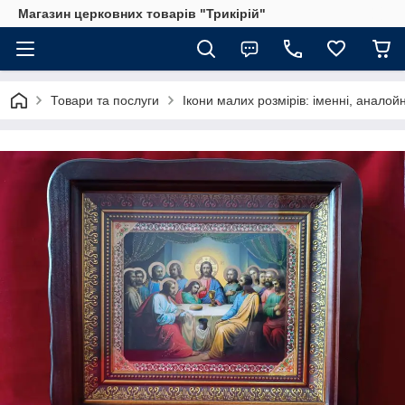
Магазин церковних товарів "Трикірій"
Товари та послуги
Ікони малих розмірів: іменні, аналойн