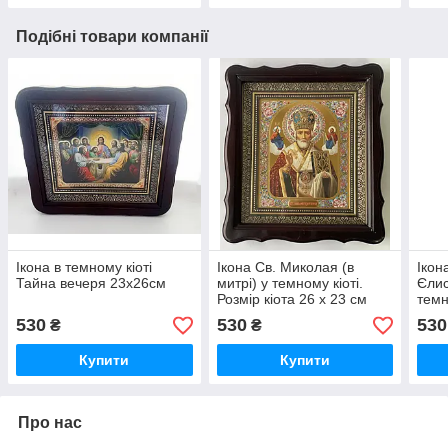
Подібні товари компанії
Ікона в темному кіоті
Ікона Св. Миколая (в
Ікон
Тайна вечеря 23х26см
митрі) у темному кіоті.
Єлис
Розмір кіота 26 х 23 см
темн
530
530
530
₴
₴
Купити
Купити
Про нас