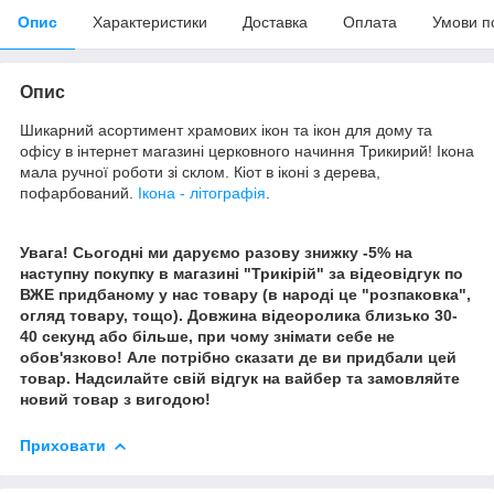
Опис
Характеристики
Доставка
Оплата
Умови п
Опис
Шикарний асортимент храмових ікон та ікон для дому та
офісу в інтернет магазині церковного начиння Трикирий! Ікона
мала ручної роботи зі склом. Кіот в іконі з дерева,
пофарбований.
Ікона - літографія
.
Увага! Сьогодні ми даруємо разову знижку -5% на
наступну покупку в магазині "Трикірій" за відеовідгук по
ВЖЕ придбаному у нас товару (в народі це "розпаковка",
огляд товару, тощо). Довжина відеоролика близько 30-
40 секунд або більше, при чому знімати себе не
обов'язково! Але потрібно сказати де ви придбали цей
товар. Надсилайте свій відгук на вайбер та замовляйте
новий товар з вигодою!
Приховати