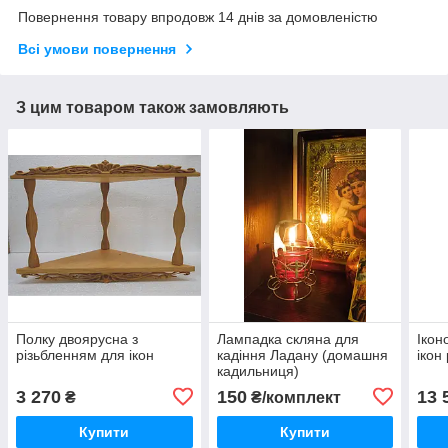
Повернення товару впродовж 14 днів за домовленістю
Всі умови повернення
З цим товаром також замовляють
Полку двоярусна з
Лампадка скляна для
Ікон
різьбленням для ікон
кадіння Ладану (домашня
ікон
кадильниця)
3 270
150
13 
₴
₴/комплект
Купити
Купити