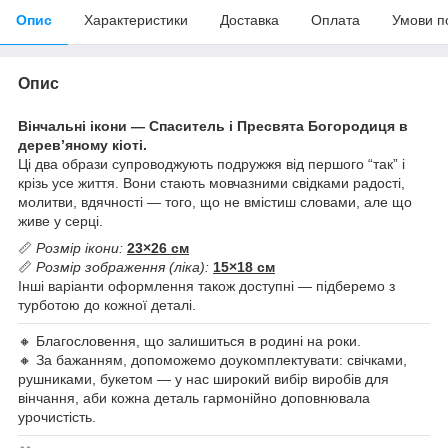
Опис
Характеристики
Доставка
Оплата
Умови п
Опис
Вінчальні ікони — Спаситель і Пресвята Богородиця в
дерев’яному кіоті.
Ці два образи супроводжують подружжя від першого “так” і
крізь усе життя. Вони стають мовчазними свідками радості,
молитви, вдячності — того, що не вмістиш словами, але що
живе у серці.
📏
Розмір ікони:
23×26 см
📏
Розмір зображення (ліка):
15×18 см
Інші варіанти оформлення також доступні — підберемо з
турботою до кожної деталі.
🔸 Благословення, що залишиться в родині на роки.
🔸 За бажанням, допоможемо доукомплектувати: свічками,
рушниками, букетом — у нас широкий вибір виробів для
вінчання, аби кожна деталь гармонійно доповнювала
урочистість.