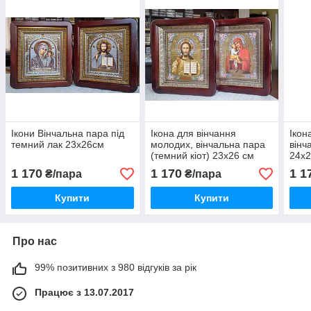
Ікони Вінчальна пара під
Ікона для вінчання
Ікон
темний лак 23х26см
молодих, вінчальна пара
вінч
(темний кіот) 23х26 см
24х
1 170
1 170
1 1
₴/пара
₴/пара
Купити
Купити
Про нас
99% позитивних з 980 відгуків за рік
Працює з 13.07.2017