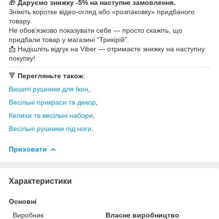
🎁
Даруємо знижку -5% на наступне замовлення.
Зніміть коротке відео-огляд або «розпаковку» придбаного
товару.
Не обов’язково показувати себе — просто скажіть, що
придбали товар у магазині “Трикірій”.
📩 Надішліть відгук на Viber — отримаєте знижку на наступну
покупку!
🔻
Перегляньте також
:
Вишиті рушники для Ікон
,
Весільні прикраси та декор
,
К
елихи та весільні набори
,
Весільні рушники під ноги
.
Приховати
Характеристики
Основні
Виробник
Власне виробництво