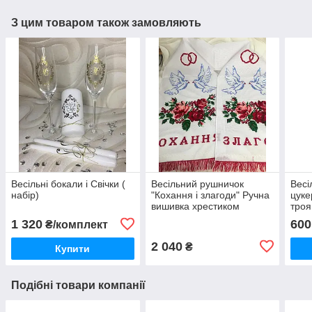
З цим товаром також замовляють
Весільні бокали і Свічки (
Весільний рушничок
Весі
набір)
"Кохання і злагоди" Ручна
цуке
вишивка хрестиком
троя
1 320
600
₴/комплект
2 040
₴
Купити
Подібні товари компанії