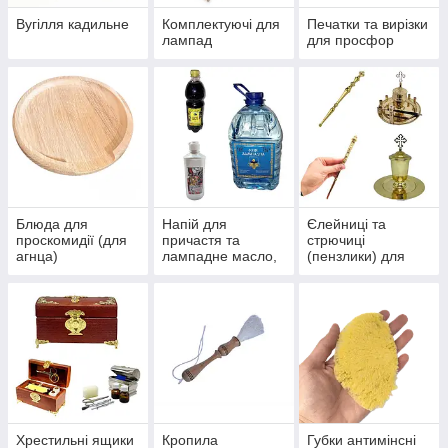
Вугілля кадильне
Комплектуючі для
Печатки та вирізки
лампад
для просфор
Блюда для
Напій для
Єлейниці та
проскомидії (для
причастя та
стрючиці
агнца)
лампадне масло,
(пензлики) для
засіб для чистки
помазування
виробів
Хрестильні ящики
Кропила
Губки антимінсні