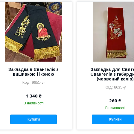
Закладка в Євангеліє з
Закладка для Свят
вишивкою і іконою
Євангелія з габард
(червоний колір)
9651-vr
8635-y
1 340 ₴
260 ₴
В наявності
В наявності
Купити
Купити