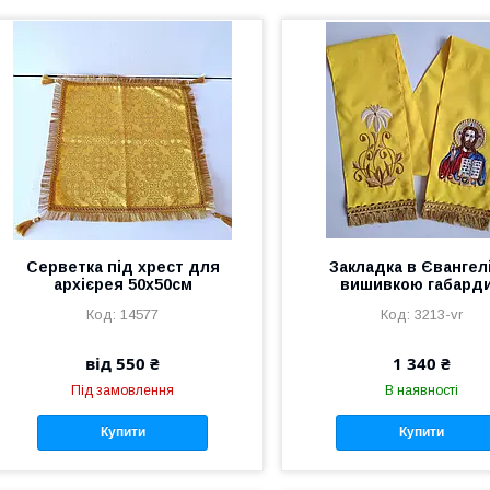
Серветка під хрест для
Закладка в Євангелі
архієрея 50х50см
вишивкою габард
14577
3213-vr
від 550 ₴
1 340 ₴
Під замовлення
В наявності
Купити
Купити