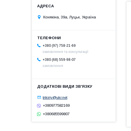
Конякіна, 39а, Луцьк, Україна
+380 (97) 758-21-69
замовлення та консультації
+380 (68) 559-98-07
замовлення
trikiriy@ukr.net
+380977582169
+380685599807