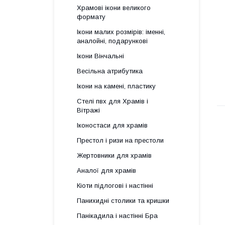
Храмові ікони великого
формату
Ікони малих розмірів: іменні,
аналойні, подарункові
Ікони Вінчальні
Весільна атрибутика
Ікони на камені, пластику
Стелі пвх для Храмів і
Вітражі
Іконостаси для храмів
Престол і ризи на престоли
Жертовники для храмів
Аналої для храмів
Кіоти підлогові і настінні
Панихидні столики та кришки
Панікадила і настінні Бра