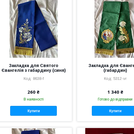
Закладка для Святого
Закладка для Єванг
Євангелія з габардину (синя)
(габардин)
8638-f
5312-vr
260 ₴
1 340 ₴
В наявності
Готово до відправки
Купити
Купити