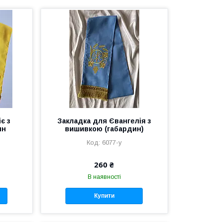
є з
Закладка для Євангелія з
ин
вишивкою (габардин)
6077-y
260 ₴
В наявності
Купити