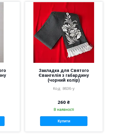
ого
Закладка для Святого
ину
Євангелія з габардину
(чорний колір)
8636-y
260 ₴
В наявності
Купити