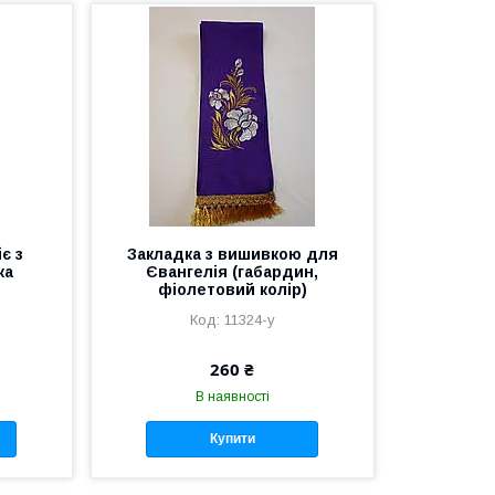
є з
Закладка з вишивкою для
ка
Євангелія (габардин,
фіолетовий колір)
11324-y
260 ₴
В наявності
Купити