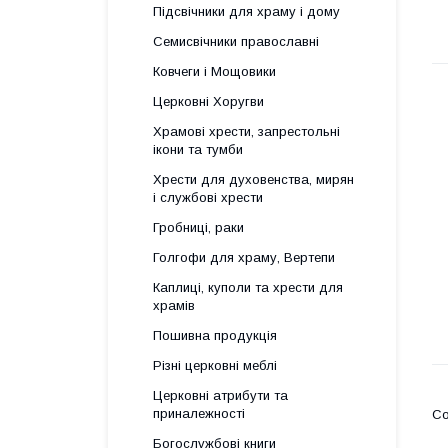
Підсвічники для храму і дому
Семисвічники православні
Ковчеги і Мощовики
Церковні Хоругви
Храмові хрести, запрестольні
ікони та тумби
Хрести для духовенства, мирян
і службові хрести
Гробниці, раки
Голгофи для храму, Вертепи
Каплиці, куполи та хрести для
храмів
Пошивна продукція
Різні церковні меблі
Церковні атрибути та
приналежності
Богослужбові книги