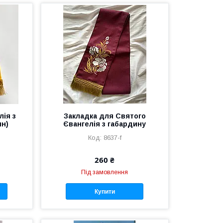
лія з
Закладка для Святого
ин)
Євангелія з габардину
8637-f
260 ₴
Під замовлення
Купити