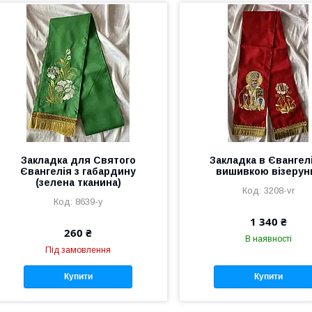
Закладка для Святого
Закладка в Євангелі
Євангелія з габардину
вишивкою візерун
(зелена тканина)
3208-vr
8639-y
1 340 ₴
260 ₴
В наявності
Під замовлення
Купити
Купити