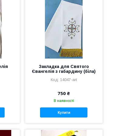
елія
Закладка для Святого
Євангелія з габардину (біла)
14047-art
750 ₴
В наявності
Купити