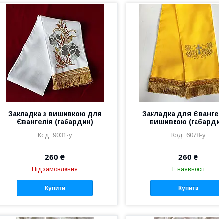
Закладка з вишивкою для
Закладка для Єванге
Євангелія (габардин)
вишивкою (габард
9031-y
6078-y
260 ₴
260 ₴
Під замовлення
В наявності
Купити
Купити