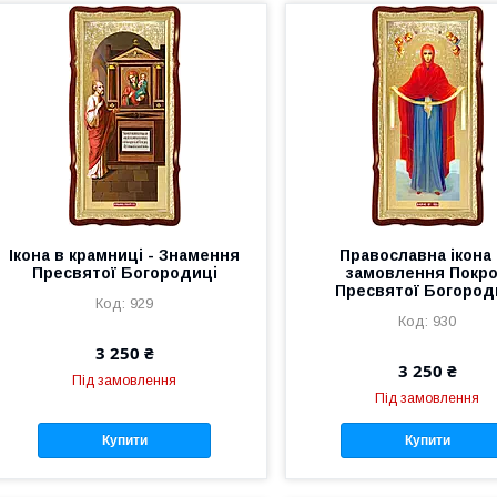
Ікона в крамниці - Знамення
Православна ікона
Пресвятої Богородиці
замовлення Покр
Пресвятої Богород
929
930
3 250 ₴
3 250 ₴
Під замовлення
Під замовлення
Купити
Купити