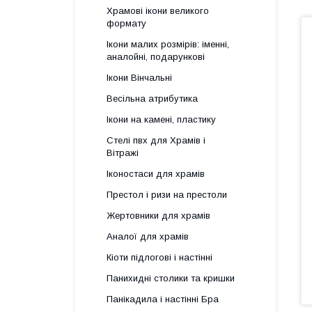
Храмові ікони великого
формату
Ікони малих розмірів: іменні,
аналойні, подарункові
Ікони Вінчальні
Весільна атрибутика
Ікони на камені, пластику
Стелі пвх для Храмів і
Вітражі
Іконостаси для храмів
Престол і ризи на престоли
Жертовники для храмів
Аналої для храмів
Кіоти підлогові і настінні
Панихидні столики та кришки
Панікадила і настінні Бра