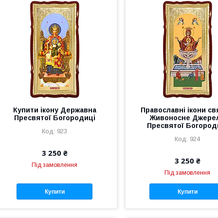
Купити ікону Державна
Православні ікони св
Пресвятої Богородиці
Живоносне Джере
Пресвятої Богород
923
924
3 250 ₴
3 250 ₴
Під замовлення
Під замовлення
Купити
Купити