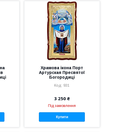
 на
Храмова ікона Порт
ов
Артурская Пресвятої
иці
Богородиці
931
3 250 ₴
Під замовлення
Купити