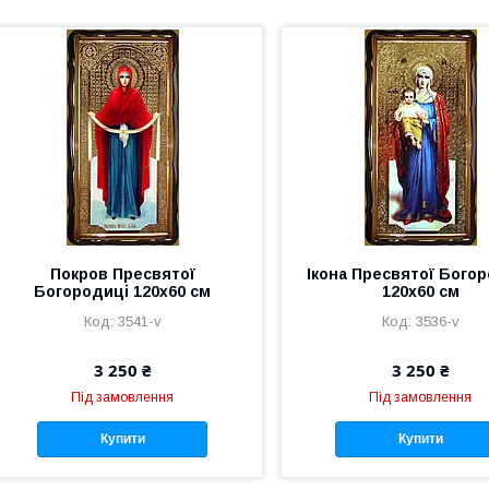
Покров Пресвятої
Ікона Пресвятої Бого
Богородиці 120х60 см
120х60 см
3541-v
3536-v
3 250 ₴
3 250 ₴
Під замовлення
Під замовлення
Купити
Купити