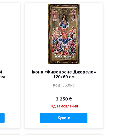
і
Ікона «Живоносне Джерело»
 см
120х60 см
3539-v
3 250 ₴
Під замовлення
Купити