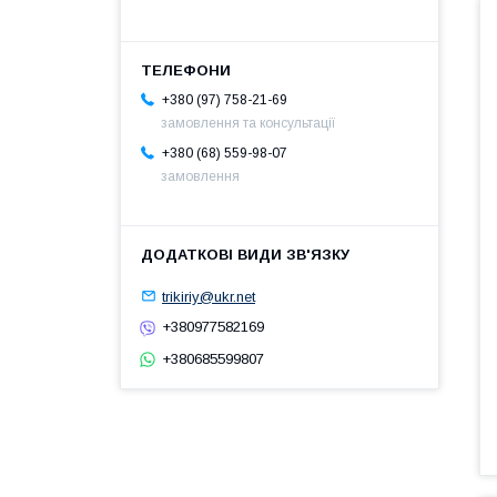
+380 (97) 758-21-69
замовлення та консультації
+380 (68) 559-98-07
замовлення
trikiriy@ukr.net
+380977582169
+380685599807