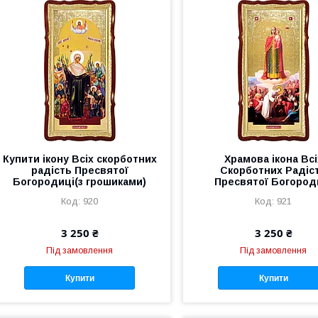
Купити ікону Всіх скорботних
Храмова ікона Всі
радість Пресвятої
Скорботних Радіс
Богородиці(з грошиками)
Пресвятої Богород
920
921
3 250 ₴
3 250 ₴
Під замовлення
Під замовлення
Купити
Купити