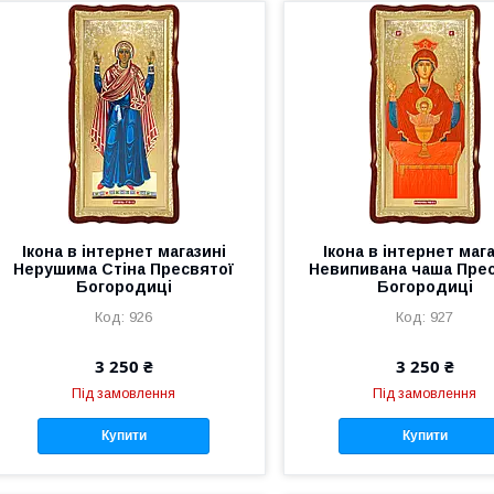
Ікона в інтернет магазині
Ікона в інтернет маг
Нерушима Стіна Пресвятої
Невипивана чаша Пре
Богородиці
Богородиці
926
927
3 250 ₴
3 250 ₴
Під замовлення
Під замовлення
Купити
Купити