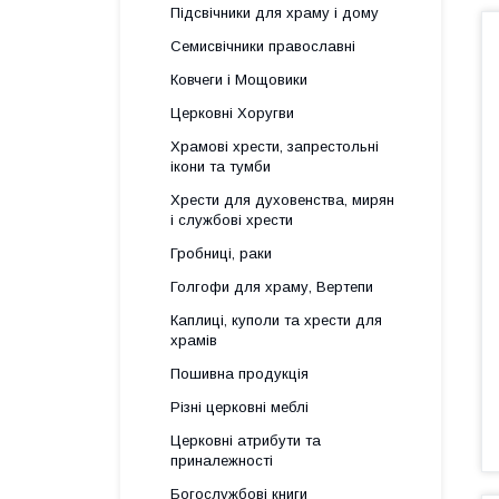
Підсвічники для храму і дому
Семисвічники православні
Ковчеги і Мощовики
Церковні Хоругви
Храмові хрести, запрестольні
ікони та тумби
Хрести для духовенства, мирян
і службові хрести
Гробниці, раки
Голгофи для храму, Вертепи
Каплиці, куполи та хрести для
храмів
Пошивна продукція
Різні церковні меблі
Церковні атрибути та
приналежності
Богослужбові книги