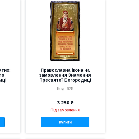
ятих:
Православна ікона на
ло
замовлення Знамення
иці
Пресвятої Богородиці
925
3 250 ₴
Під замовлення
Купити