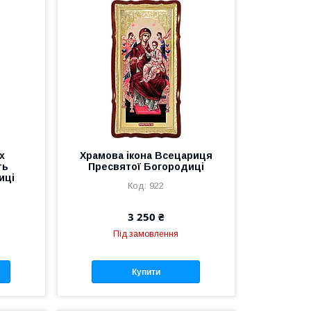
х
Храмова ікона Всецариця
ть
Пресвятої Богородиці
иці
922
3 250 ₴
Під замовлення
Купити