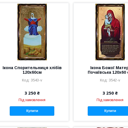
Ікона Спорительниця хлібів
Ікона Божої Матер
120х60см
Почаївська 120х60
3543-v
3542-v
3 250 ₴
3 250 ₴
Під замовлення
Під замовлення
Купити
Купити