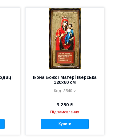
родиці
Ікона Божої Матері Іверська
120х60 см
3540-v
3 250 ₴
Під замовлення
Купити