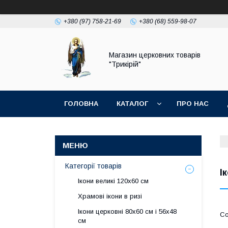
+380 (97) 758-21-69
+380 (68) 559-98-07
Магазин церковних товарів
"Трикірій"
ГОЛОВНА
КАТАЛОГ
ПРО НАС
Категорії товарів
І
Ікони великі 120х60 см
Храмові ікони в ризі
Ікони церковні 80х60 см і 56х48
см