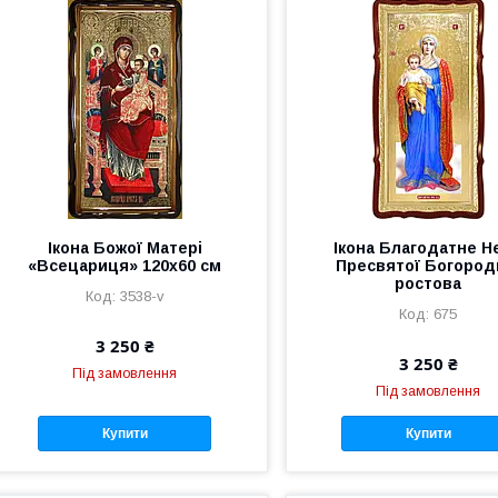
Ікона Божої Матері
Ікона Благодатне Н
«Всецариця» 120х60 см
Пресвятої Богород
ростова
3538-v
675
3 250 ₴
3 250 ₴
Під замовлення
Під замовлення
Купити
Купити